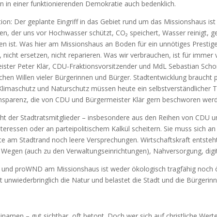
n in einer funktionierenden Demokratie auch bedenklich.
ition: Der geplante Eingriff in das Gebiet rund um das Missionshaus i
n, der uns vor Hochwasser schützt, CO₂ speichert, Wasser reinigt, g
en ist. Was hier am Missionshaus an Boden für ein unnötiges Prestigep
 nicht ersetzen, nicht reparieren. Was wir verbrauchen, ist für immer 
ster Peter Klär, CDU-Fraktionsvorsitzender und MdL Sebastian Schor
chen Willen vieler Bürgerinnen und Bürger. Stadtentwicklung braucht p
limaschutz und Naturschutz müssen heute ein selbstverständlicher Te
nsparenz, die von CDU und Bürgermeister Klär gern beschworen werden
nsicht der Stadtratsmitglieder – insbesondere aus den Reihen von CDU
Interessen oder an parteipolitischem Kalkül scheitern. Sie muss sich a
e am Stadtrand noch leere Versprechungen. Wirtschaftskraft entsteht
 Wegen (auch zu den Verwaltungseinrichtungen), Nahversorgung, digit
 und proWND am Missionshaus ist weder ökologisch tragfähig noch ö
t unwiederbringlich die Natur und belastet die Stadt und die Bürgerin
teinamen – gut sichtbar, oft betont. Doch wer sich auf christliche Wer