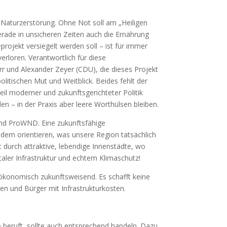
st Naturzerstörung. Ohne Not soll am „Heiligen
erade in unsicheren Zeiten auch die Ernährung
rojekt versiegelt werden soll – ist für immer
verloren. Verantwortlich für diese
r und Alexander Zeyer (CDU), die dieses Projekt
olitischen Mut und Weitblick. Beides fehlt der
il moderner und zukunftsgerichteter Politik
 – in der Praxis aber leere Worthülsen bleiben.
 und ProWND. Eine zukunftsfähige
n dem orientieren, was unsere Region tatsächlich
 durch attraktive, lebendige Innenstädte, wo
aler Infrastruktur und echtem Klimaschutz!
konomisch zukunftsweisend. Es schafft keine
nen und Bürger mit Infrastrukturkosten.
te beruft, sollte auch entsprechend handeln. Dazu