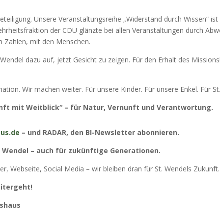
teiligung. Unsere Veranstaltungsreihe „Widerstand durch Wissen“ ist o
hrheitsfraktion der CDU glänzte bei allen Veranstaltungen durch Abwes
den Zahlen, mit den Menschen.
 Wendel dazu auf, jetzt Gesicht zu zeigen. Für den Erhalt des Mission
nation. Wir machen weiter. Für unsere Kinder. Für unsere Enkel. Für St
nft mit Weitblick“ – für Natur, Vernunft und Verantwortung.
us.de
– und RADAR, den BI-Newsletter abonnieren.
. Wendel – auch für zukünftige Generationen.
, Webseite, Social Media – wir bleiben dran für St. Wendels Zukunft
eitergeht!
nshaus