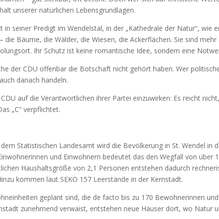
rhalt unserer natürlichen Lebensgrundlagen.
n seiner Predigt im Wendelstal, in der „Kathedrale der Natur“, wie e
t – die Bäume, die Wälder, die Wiesen, die Ackerflächen. Sie sind mehr 
lungsort. Ihr Schutz ist keine romantische Idee, sondern eine Notwen
he der CDU offenbar die Botschaft nicht gehört haben. Wer politische 
auch danach handeln.
r CDU auf die Verantwortlichen ihrer Partei einzuwirken: Es reicht nich
s „C“ verpflichtet.
t dem Statistischen Landesamt wird die Bevölkerung in St. Wendel i
0 Einwohnerinnen und Einwohnern bedeutet das den Wegfall von über
nittlichen Haushaltsgröße von 2,1 Personen entstehen dadurch rechne
 Hinzu kommen laut SEKO 157 Leerstände in der Kernstadt.
neinheiten geplant sind, die de facto bis zu 170 Bewohnerinnen un
enstadt zunehmend verwaist, entstehen neue Häuser dort, wo Natur un