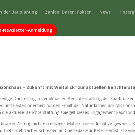
n der Bauplanung
Zahlen, Daten, Fakten
News
Hinterg
-Newsletter-Anmeldung
sionshaus – Zukunft mit Weitblick“ zur aktuellen Berichterst
 einseitige Darstellung in der aktuellen Berichterstattung der Saarbrück
en und Fakten orientiert für den Erhalt der Naturflächen am Missions
 die aktuelle Berichterstattung spiegelt dieses Engagement kaum wid
rbrücker Zeitung nicht ein einziges Mal an unsere Initiative gewandt. 
Trotz mehrfacher Schreiben an Chefredakteur Peter Herbst ist keine 