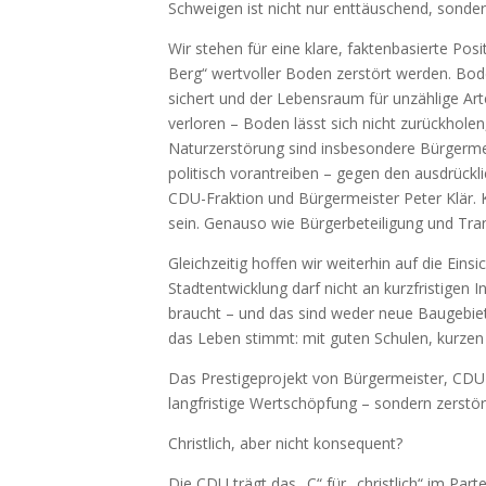
Schweigen ist nicht nur enttäuschend, sonder
Wir stehen für eine klare, faktenbasierte Pos
Berg“ wertvoller Boden zerstört werden. Bode
sichert und der Lebensraum für unzählige Art
verloren – Boden lässt sich nicht zurückholen,
Naturzerstörung sind insbesondere Bürgermei
politisch vorantreiben – gegen den ausdrückli
CDU-Fraktion und Bürgermeister Peter Klär. K
sein. Genauso wie Bürgerbeteiligung und Tra
Gleichzeitig hoffen wir weiterhin auf die Ei
Stadtentwicklung darf nicht an kurzfristigen 
braucht – und das sind weder neue Baugebiet
das Leben stimmt: mit guten Schulen, kurzen
Das Prestigeprojekt von Bürgermeister, CDU
langfristige Wertschöpfung – sondern zerstör
Christlich, aber nicht konsequent?
Die CDU trägt das „C“ für „christlich“ im Par