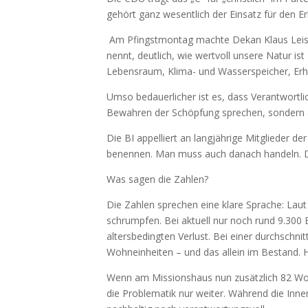
gehört ganz wesentlich der Einsatz für den E
Am Pfingstmontag machte Dekan Klaus Leist i
nennt, deutlich, wie wertvoll unsere Natur is
Lebensraum, Klima- und Wasserspeicher, Erho
Umso bedauerlicher ist es, dass Verantwortlic
Bewahren der Schöpfung sprechen, sondern 
Die BI appelliert an langjährige Mitglieder de
benennen. Man muss auch danach handeln. Da
Was sagen die Zahlen?
Die Zahlen sprechen eine klare Sprache: Lau
schrumpfen. Bei aktuell nur noch rund 9.30
altersbedingten Verlust. Bei einer durchsch
Wohneinheiten – und das allein im Bestand.
Wenn am Missionshaus nun zusätzlich 82 Woh
die Problematik nur weiter. Während die Inn